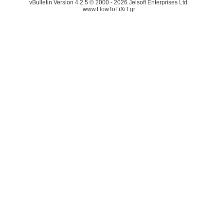
vBulletin Version 4.2.5 © 2000 - 2026 Jelsoft Enterprises Ltd.
www.HowToFiXiT.gr