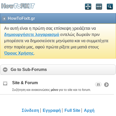
HowToFixIt.gr
Αν αυτή είναι η πρώτη σας επίσκεψη χρειάζεται να
δημιουργήσετε λογαριασμό
εντελώς δωρεάν πριν
μπορέσετε να δημοσιεύσετε μηνύματα και να συμμετέχετε
στην παρέα μας, αφού πρώτα ρίξετε μια ματιά στους
Όρους Χρήσης
.
Go to Sub-Forums
Site & Forum
21
Συζήτηση και ανακοινώσεις
μόνο
για το site και το forum.
Σύνδεση
Εγγραφή
Full Site
Αρχή