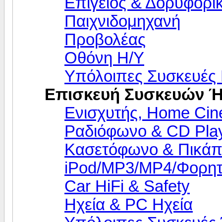
Επίγειος & Δορυφορι
Παιχνιδομηχανή
Προβολέας
Οθόνη Η/Υ
Υπόλοιπες Συσκευές 
Επισκευή Συσκευών 
Eνισχυτής, Home Cin
Ραδιόφωνο & CD Pla
Κασετόφωνο & Πικά
iPod/MP3/MP4/Φορητ
Car HiFi & Safety
Ηχεία & PC Ηχεία