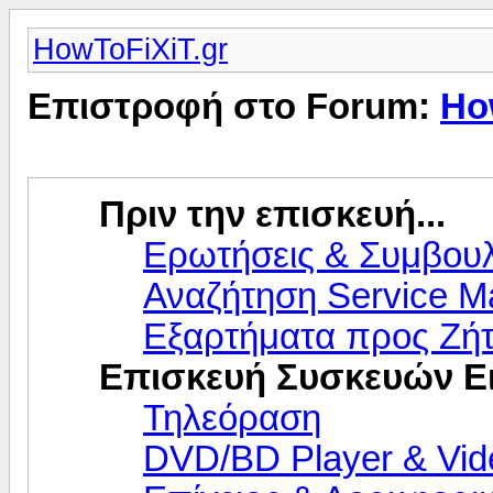
HowToFiXiT.gr
Επιστροφή στο Forum:
Ho
Πριν την επισκευή...
Ερωτήσεις & Συμβου
Αναζήτηση Service M
Εξαρτήματα προς Ζή
Επισκευή Συσκευών Ε
Τηλεόραση
DVD/BD Player & Vid