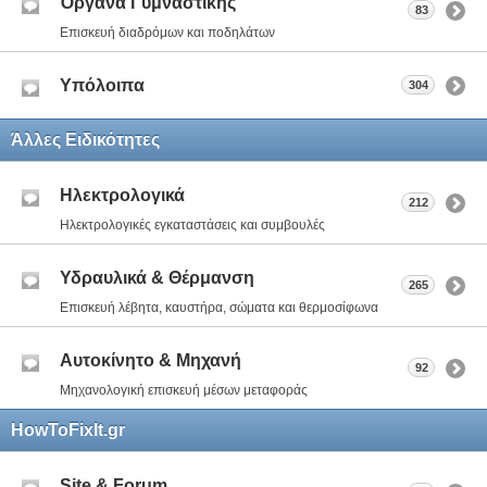
Όργανα Γυμναστικής
83
Επισκευή διαδρόμων και ποδηλάτων
Υπόλοιπα
304
Άλλες Ειδικότητες
Ηλεκτρολογικά
212
Ηλεκτρολογικές εγκαταστάσεις και συμβουλές
Υδραυλικά & Θέρμανση
265
Επισκευή λέβητα, καυστήρα, σώματα και θερμοσίφωνα
Αυτοκίνητο & Μηχανή
92
Μηχανολογική επισκευή μέσων μεταφοράς
HowToFixIt.gr
Site & Forum