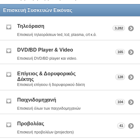
Επισκευή Συσκευών Εικόνας
Τηλεόραση
3.282
Επισκευή τηλεοράσεων led, lcd, plasma, crt κ.ά.
DVD/BD Player & Video
165
Επισκευή DVD/BD player και video.
Επίγειος & Δορυφορικός
128
Δέκτης
Επισκευή επίγειου ή δορυφορικού δέκτη
Παιχνιδομηχανή
104
Επισκευή όλων των παιχνιδομηχανών
Προβολέας
41
Επισκευή προβολέων (projectors)