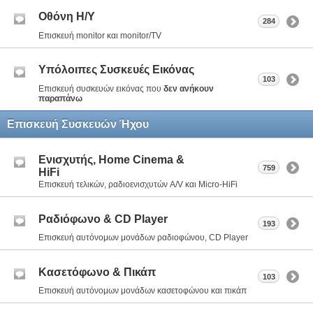
Οθόνη Η/Υ
284
Επισκευή monitor και monitor/TV
Υπόλοιπες Συσκευές Εικόνας
103
Επισκευή συσκευών εικόνας που
δεν ανήκουν
παραπάνω
Επισκευή Συσκευών Ήχου
Eνισχυτής, Home Cinema &
759
HiFi
Επισκευή τελικών, ραδιοενισχυτών A/V και Micro-HiFi
Ραδιόφωνο & CD Player
193
Επισκευή αυτόνομων μονάδων ραδιοφώνου, CD Player
Κασετόφωνο & Πικάπ
103
Επισκευή αυτόνομων μονάδων κασετοφώνου και πικάπ