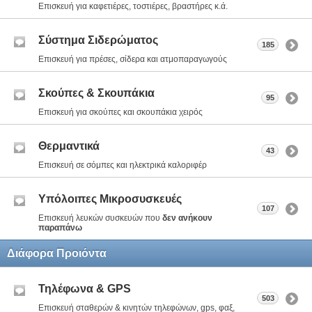
Επισκευή για καφετιέρες, τοστιέρες, βραστήρες κ.ά.
Σύστημα Σιδερώματος
185
Επισκευή για πρέσες, σίδερα και ατμοπαραγωγούς
Σκούπες & Σκουπάκια
95
Επισκευή για σκούπες και σκουπάκια χειρός
Θερμαντικά
43
Επισκευή σε σόμπες και ηλεκτρικά καλοριφέρ
Υπόλοιπες Μικροσυσκευές
107
Επισκευή λευκών συσκευών που
δεν ανήκουν
παραπάνω
Διάφορα Προιόντα
Τηλέφωνα & GPS
503
Επισκευή σταθερών & κινητών τηλεφώνων, gps, φαξ,