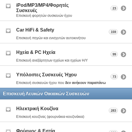
iPod/MP3/MP4/Φορητές
23
Συσκευές
Επισκευή φορητών συσκευών ήχου
Car HiFi & Safety
159
Επισκευή πηγών και ενισχυτών αυτοκινήτου
Ηχεία & PC Ηχεία
99
Επισκευή ανεξάρτητων ηχείων και ηχείων Η/Υ
Υπόλοιπες Συσκευές Ήχου
73
Επισκευή συσκευών ήχου που
δεν ανήκουν παραπάνω
Επισκευή Λευκών Οικιακών Συσκευών
Ηλεκτρική Κουζίνα
283
Επισκευή κουζίνας (φουρνάκια-κουζινάκια)
Φούρνος & Εστία